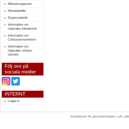
Månadsrapporter
Klimattabeller
Dygnsstatistik
Information om
Uppsalas klimatserie
Information om
Celsiustermometern
Information om
Uppsalas urbana
värmeö
Följ oss på
sociala medier
INTERNT
Logga in
Institutionen för geovetenskaper
,
Luft, va