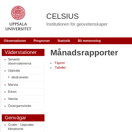
CELSIUS
Institutionen för geovetenskaper
Observationer
Prognoser
Statistik
Bli meteorolog
Månadsrapporter
Väderstationer
Senaste
Figurer
observationerna
Tabeller
Uppsala
disdrometer
Marsta
Erken
Vansta
Östergarnsholm
Genvägar
Grafer - Uppsalas
klimatserie