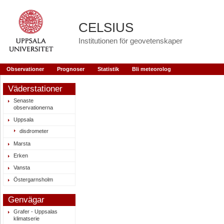
CELSIUS
Institutionen för geovetenskaper
Observationer
Prognoser
Statistik
Bli meteorolog
Väderstationer
Senaste
observationerna
Uppsala
disdrometer
Marsta
Erken
Vansta
Östergarnsholm
Genvägar
Grafer - Uppsalas
klimatserie