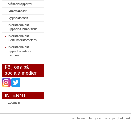
Månadsrapporter
Klimattabeller
Dygnsstatistik
Information om
Uppsalas klimatserie
Information om
Celsiustermometern
Information om
Uppsalas urbana
värmeö
Följ oss på
sociala medier
INTERNT
Logga in
Institutionen för geovetenskaper
,
Luft, va