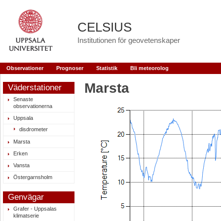
CELSIUS
Institutionen för geovetenskaper
Observationer
Prognoser
Statistik
Bli meteorolog
Marsta
Väderstationer
Senaste
observationerna
Uppsala
disdrometer
Marsta
Erken
Vansta
Östergarnsholm
Genvägar
Grafer - Uppsalas
klimatserie