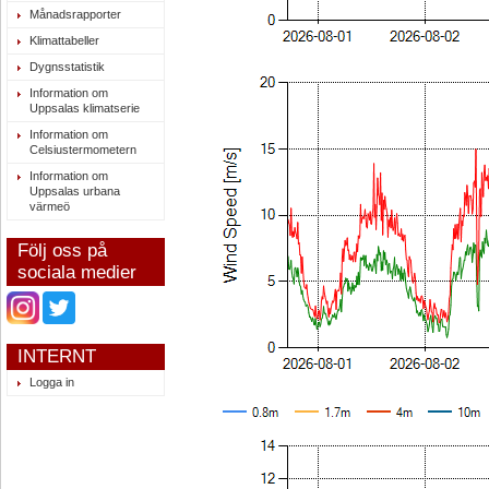
Månadsrapporter
Klimattabeller
Dygnsstatistik
Information om
Uppsalas klimatserie
Information om
Celsiustermometern
Information om
Uppsalas urbana
värmeö
Följ oss på
sociala medier
INTERNT
Logga in