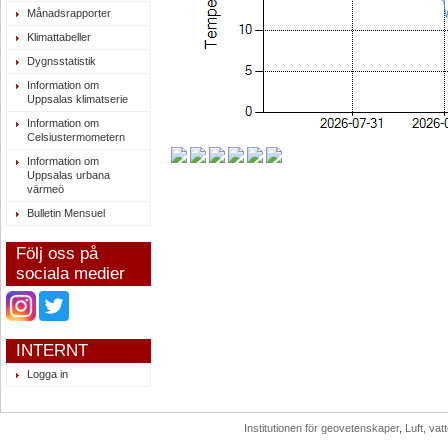
Månadsrapporter
Klimattabeller
Dygnsstatistik
Information om
Uppsalas klimatserie
Information om
Celsiustermometern
Information om
Uppsalas urbana
värmeö
Bulletin Mensuel
Följ oss på
sociala medier
INTERNT
Logga in
Institutionen för geovetenskaper
,
Luft, va