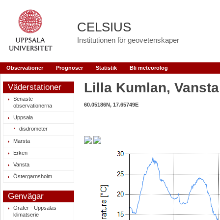
CELSIUS
Institutionen för geovetenskaper
Observationer
Prognoser
Statistik
Bli meteorolog
Lilla Kumlan, Vansta
Väderstationer
Senaste
60.05186N, 17.65749E
observationerna
Uppsala
disdrometer
Marsta
Erken
Vansta
Östergarnsholm
Genvägar
Grafer - Uppsalas
klimatserie